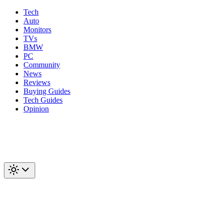
Tech
Auto
Monitors
TVs
BMW
PC
Community
News
Reviews
Buying Guides
Tech Guides
Opinion