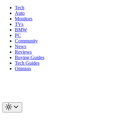
Tech
Auto
Monitors
TVs
BMW
PC
Community
News
Reviews
Buying Guides
Tech Guides
Opinion