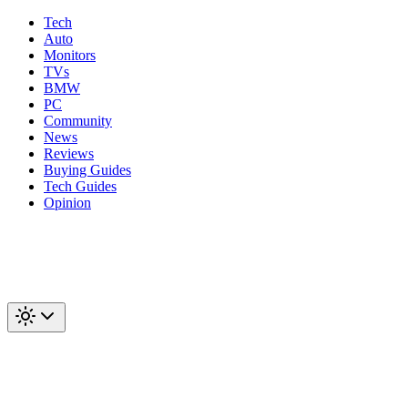
Tech
Auto
Monitors
TVs
BMW
PC
Community
News
Reviews
Buying Guides
Tech Guides
Opinion