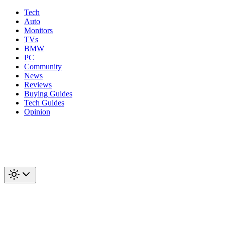
Tech
Auto
Monitors
TVs
BMW
PC
Community
News
Reviews
Buying Guides
Tech Guides
Opinion