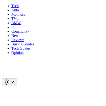
Tech
Auto
Monitors
TVs
BMW
PC
Community
News
Reviews
Buying Guides
Tech Guides
Opinion