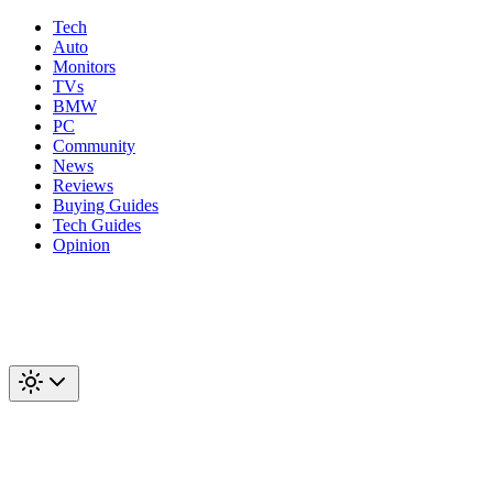
Tech
Auto
Monitors
TVs
BMW
PC
Community
News
Reviews
Buying Guides
Tech Guides
Opinion