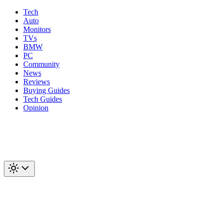
Tech
Auto
Monitors
TVs
BMW
PC
Community
News
Reviews
Buying Guides
Tech Guides
Opinion