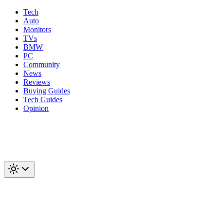
Tech
Auto
Monitors
TVs
BMW
PC
Community
News
Reviews
Buying Guides
Tech Guides
Opinion