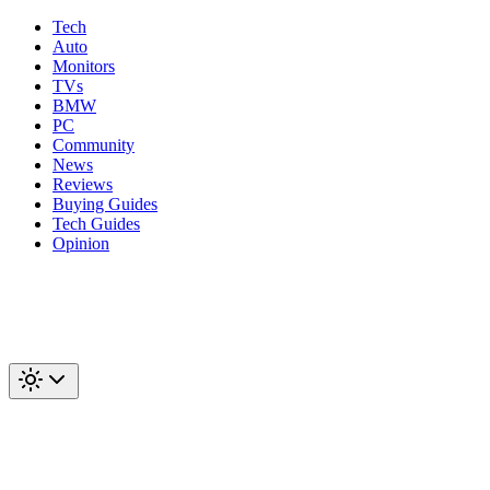
Tech
Auto
Monitors
TVs
BMW
PC
Community
News
Reviews
Buying Guides
Tech Guides
Opinion